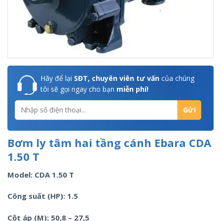
Hãy để lại
SĐT, chuyên viên tư vấn
của chúng
tôi sẽ gọi ngay cho bạn
miễn phí!
Bơm ly tâm hai tầng cánh Ebara CDA
1.50 T
Model: CDA 1.50 T
Công suất (HP): 1.5
Cột áp (M): 50,8 – 27,5