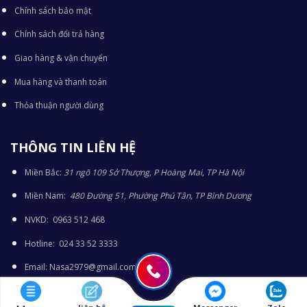
Chính sách bảo mật
Chính sách đổi trả hàng
Giao hàng & vận chuyển
Mua hàng và thanh toán
Thỏa thuận người dùng
THÔNG TIN LIÊN HỆ
Miền Bắc:
31 ngõ 109 Sở Thượng, P Hoàng Mai, TP Hà Nội
Miền Nam:
480 Đường 51, Phường Phú Tân, TP Bình Dương
NVKD: 0963 512 468
Hotline: 024 33 52 3333
Email: Nasa2979@gmail.com