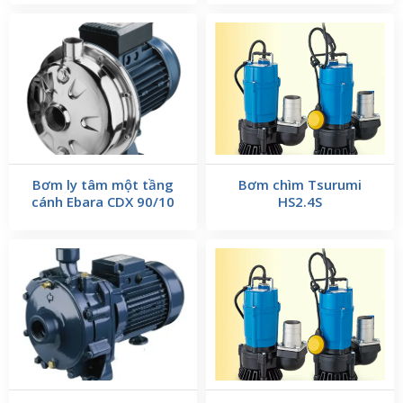
Bơm ly tâm một tầng
Bơm chìm Tsurumi
cánh Ebara CDX 90/10
HS2.4S