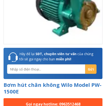
Hãy để lại
SĐT, chuyên viên tư vấn
của chúng
tôi sẽ gọi ngay cho bạn
miễn phí!
Bơm hút chân không Wilo Model PW-
1500E
Gọi ngay hotline: 0963512468