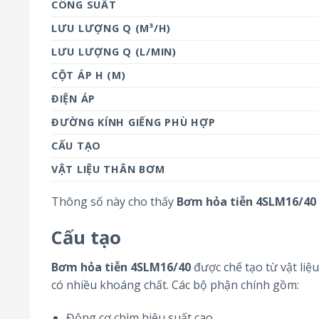
CÔNG SUẤT
LƯU LƯỢNG Q (M³/H)
LƯU LƯỢNG Q (L/MIN)
CỘT ÁP H (M)
ĐIỆN ÁP
ĐƯỜNG KÍNH GIẾNG PHÙ HỢP
CẤU TẠO
VẬT LIỆU THÂN BƠM
Thông số này cho thấy
Bơm hỏa tiễn 4SLM16/40
Cấu tạo
Bơm hỏa tiễn 4SLM16/40
được chế tạo từ vật li
có nhiều khoáng chất. Các bộ phận chính gồm:
Động cơ chìm hiệu suất cao.