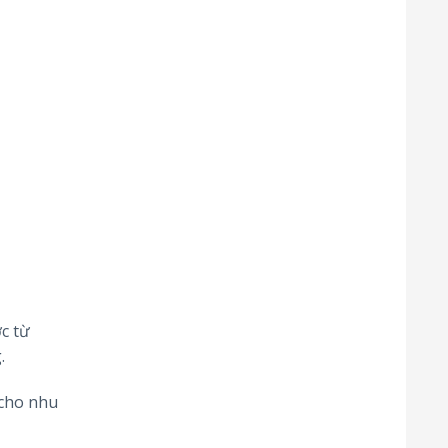
c từ
.
 cho nhu