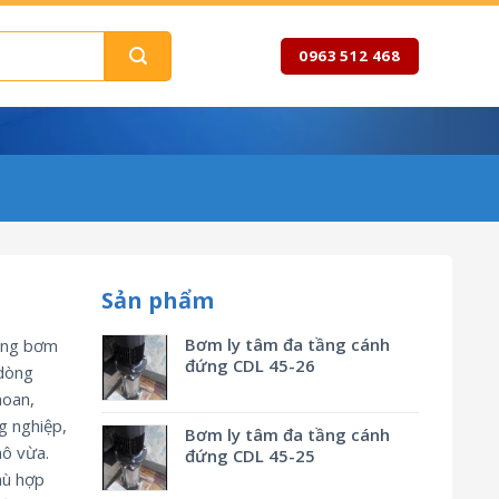
0963 512 468
Sản phẩm
Bơm ly tâm đa tầng cánh
òng bơm
đứng CDL 45-26
 dòng
hoan,
g nghiệp,
Bơm ly tâm đa tầng cánh
mô vừa.
đứng CDL 45-25
ù hợp