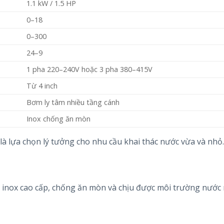
1.1 kW / 1.5 HP
0–18
0–300
24–9
1 pha 220–240V hoặc 3 pha 380–415V
Từ 4 inch
Bơm ly tâm nhiều tầng cánh
Inox chống ăn mòn
là lựa chọn lý tưởng cho nhu cầu khai thác nước vừa và nhỏ.
ệu inox cao cấp, chống ăn mòn và chịu được môi trường nướ