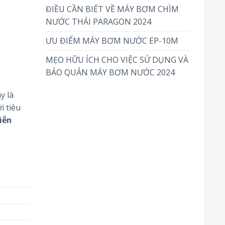
ĐIỀU CẦN BIẾT VỀ MÁY BƠM CHÌM
NƯỚC THẢI PARAGON 2024
ƯU ĐIỂM MÁY BƠM NƯỚC EP-10M
MẸO HỮU ÍCH CHO VIỆC SỬ DỤNG VÀ
BẢO QUẢN MÁY BƠM NƯỚC 2024
y là
i tiêu
iễn