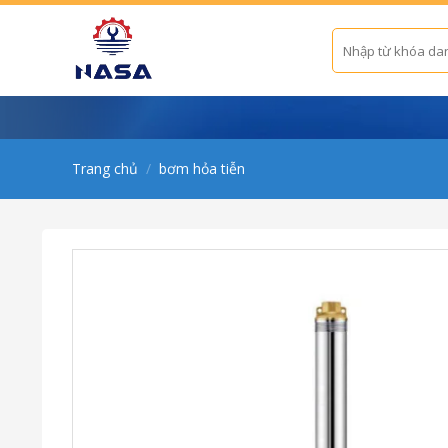
Skip
to
Tìm
kiếm:
content
Trang chủ
/
bơm hỏa tiễn