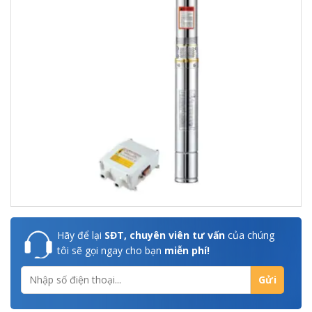
Hãy để lại
SĐT, chuyên viên tư vấn
của chúng
tôi sẽ gọi ngay cho bạn
miễn phí!