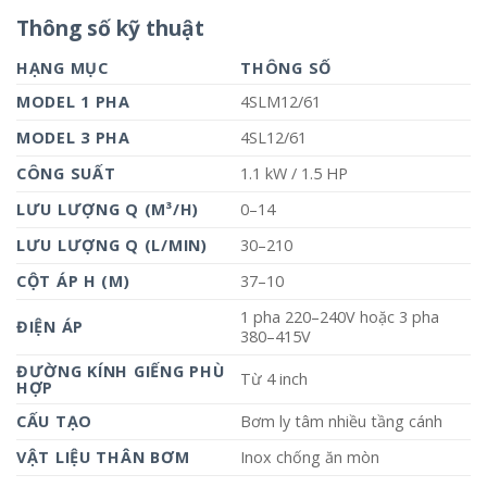
Thông số kỹ thuật
HẠNG MỤC
THÔNG SỐ
MODEL 1 PHA
4SLM12/61
MODEL 3 PHA
4SL12/61
CÔNG SUẤT
1.1 kW / 1.5 HP
LƯU LƯỢNG Q (M³/H)
0–14
LƯU LƯỢNG Q (L/MIN)
30–210
CỘT ÁP H (M)
37–10
1 pha 220–240V hoặc 3 pha
ĐIỆN ÁP
380–415V
ĐƯỜNG KÍNH GIẾNG PHÙ
Từ 4 inch
HỢP
CẤU TẠO
Bơm ly tâm nhiều tầng cánh
VẬT LIỆU THÂN BƠM
Inox chống ăn mòn