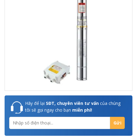
Hãy để lại
SĐT, chuyên viên tư vấn
của chúng
tôi sẽ gọi ngay cho bạn
miễn phí!