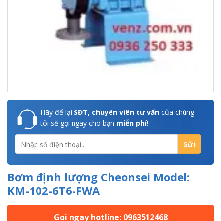
Hãy để lại
SĐT, chuyên viên tư vấn
của chúng
tôi sẽ gọi ngay cho bạn
miễn phí!
Bơm định lượng Cheonsei Model:
KM-102-6T6-FWA
Gọi ngay hotline: 0963512468