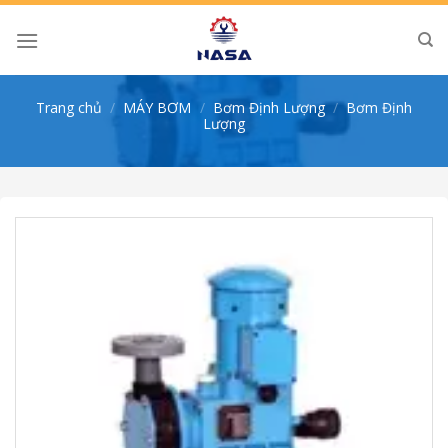
Skip
to
content
Trang chủ
/
MÁY BƠM
/
Bơm Định Lượng
/
Bơm Định
Lượng