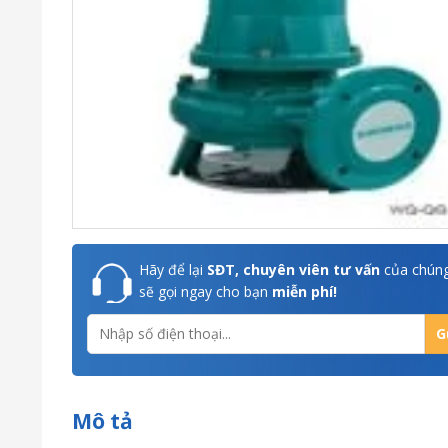
Hãy để lại
SĐT, chuyên viên tư vấn
của chúng
sẽ gọi ngay cho bạn
miễn phí!
Mô tả