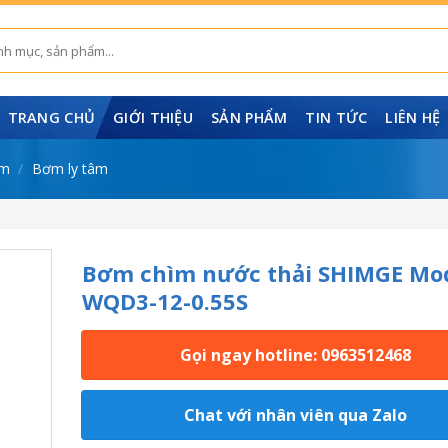
TRANG CHỦ
GIỚI THIỆU
SẢN PHẨM
TIN TỨC
LIÊN HỆ
âm
/
Bơm ly tâm
Bơm chìm nước thải SHIMGE Mo
WQD3-12-0.55S
Gọi ngay hotline: 0963512468
Chat với nhân viên qua Zalo