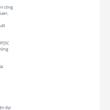
́n công
Saer,
ất
MPJSC
 vững
à:
ện đại