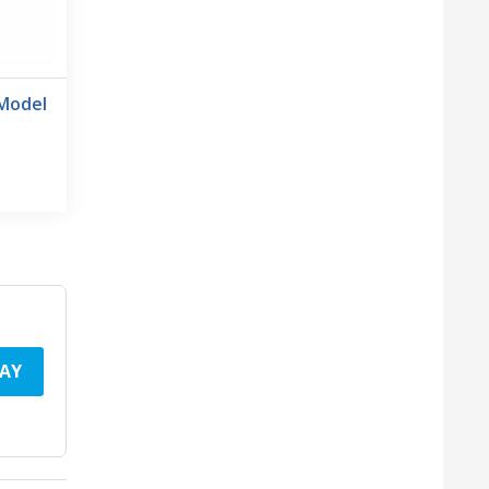
 Model
AY