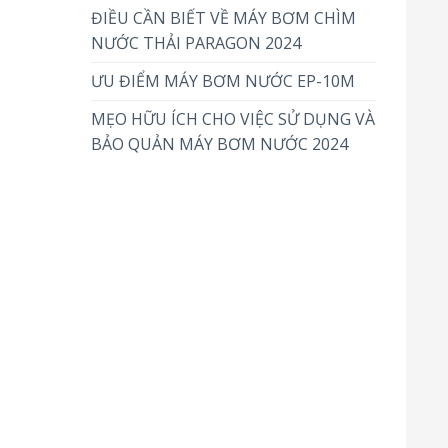
ĐIỀU CẦN BIẾT VỀ MÁY BƠM CHÌM
NƯỚC THẢI PARAGON 2024
ƯU ĐIỂM MÁY BƠM NƯỚC EP-10M
MẸO HỮU ÍCH CHO VIỆC SỬ DỤNG VÀ
BẢO QUẢN MÁY BƠM NƯỚC 2024