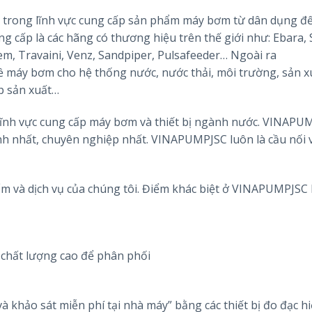
trong lĩnh vực cung cấp sản phẩm máy bơm từ dân dụng đê
 cấp là các hãng có thương hiệu trên thế giới như: Ebara, 
em, Travaini, Venz, Sandpiper, Pulsafeeder… Ngoài ra
máy bơm cho hệ thống nước, nước thải, môi trường, sản xu
ệp sản xuất…
lĩnh vực cung cấp máy bơm và thiết bị ngành nước. VINAPU
h nhất, chuyên nghiệp nhất. VINAPUMPJSC luôn là cầu nối
ẩm và dịch vụ của chúng tôi. Điểm khác biệt ở VINAPUMPJSC l
chất lượng cao để phân phối
à khảo sát miễn phí tại nhà máy” bằng các thiết bị đo đạc hi