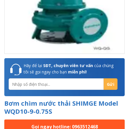
Hãy để lại
SĐT, chuyên viên tư vấn
của chúng
tôi sẽ gọi ngay cho bạn
miễn phí!
Bơm chìm nước thải SHIMGE Model
WQD10-9-0.75S
Gọi ngay hotline: 0963512468