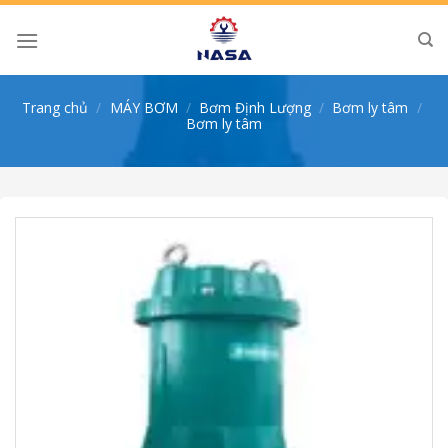
Skip
to
content
Trang chủ
/
MÁY BƠM
/
Bơm Định Lượng
/
Bơm ly tâm
/
Bơm ly tâm