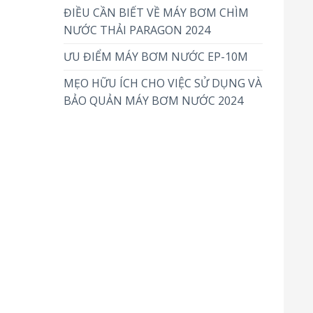
ĐIỀU CẦN BIẾT VỀ MÁY BƠM CHÌM
NƯỚC THẢI PARAGON 2024
ƯU ĐIỂM MÁY BƠM NƯỚC EP-10M
MẸO HỮU ÍCH CHO VIỆC SỬ DỤNG VÀ
BẢO QUẢN MÁY BƠM NƯỚC 2024