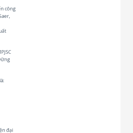
́n công
Saer,
ất
MPJSC
 vững
à:
ện đại