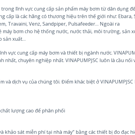
trong lĩnh vực cung cấp sản phẩm máy bơm từ dân dụng đê
 cấp là các hãng có thương hiệu trên thế giới như: Ebara, 
em, Travaini, Venz, Sandpiper, Pulsafeeder… Ngoài ra
máy bơm cho hệ thống nước, nước thải, môi trường, sản xu
ệp sản xuất…
lĩnh vực cung cấp máy bơm và thiết bị ngành nước. VINAPU
h nhất, chuyên nghiệp nhất. VINAPUMPJSC luôn là cầu nối
ẩm và dịch vụ của chúng tôi. Điểm khác biệt ở VINAPUMPJSC l
chất lượng cao để phân phối
à khảo sát miễn phí tại nhà máy” bằng các thiết bị đo đạc hi