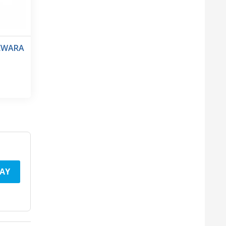
 EWARA
AY