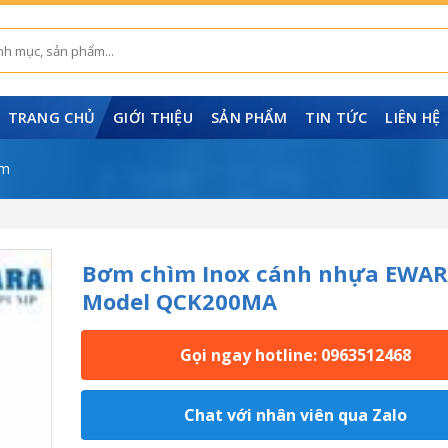
TRANG CHỦ
GIỚI THIỆU
SẢN PHẨM
TIN TỨC
LIÊN HỆ
âm
Bơm chìm Inox cánh nhựa EWA
Model QCK200MA
Gọi ngay hotline: 0963512468
Chat với nhân viên qua Zalo